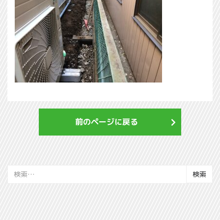
前のページに戻る
検
索: