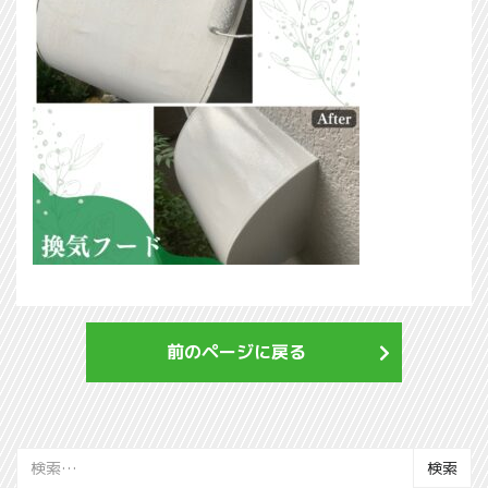
前のページに戻る
検
索: