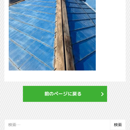
前のページに戻る
検
索: