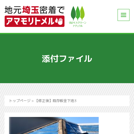
添付ファイル
トップページ
>
【修正後】既存板金下地3