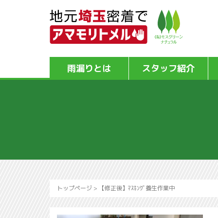
雨漏りとは
スタッフ紹介
トップページ
>
【修正後】ﾏｽｷﾝｸﾞ養生作業中