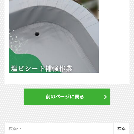
前のページに戻る
検
索: