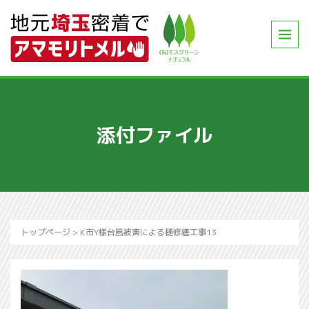
添付ファイル
トップページ
>
K市Y様台風被害による樋修繕工事13