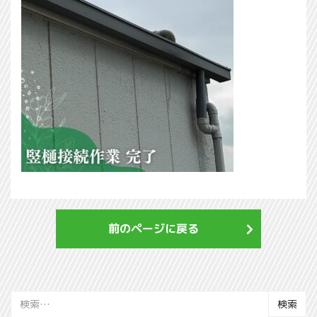
前のページに戻る
検
索: