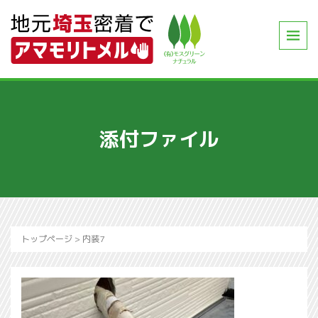
添付ファイル
トップページ
>
内装7