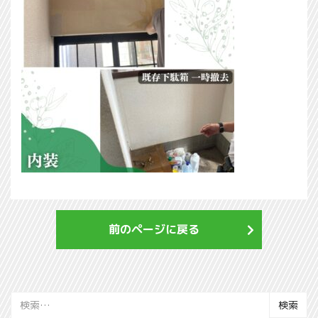
前のページに戻る
検
索: