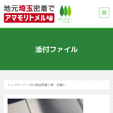
添付ファイル
トップページ
>
I市H様邸修繕工事・前編11