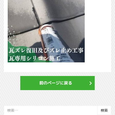
前のページに戻る
検
索: