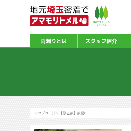
雨漏りとは
スタッフ紹介
トップページ
>
【修正後】後編6