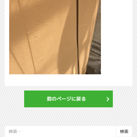
前のページに戻る
検
索: