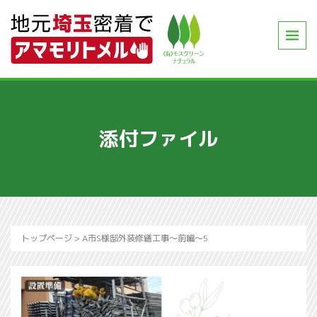
添付ファイル
トップページ
>
A市S様邸外装修繕工事～前編～5