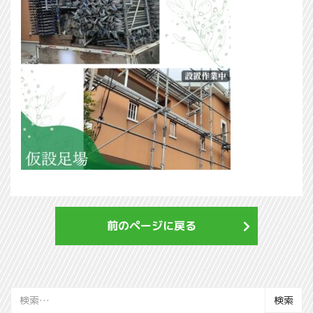
前のページに戻る
検
索: