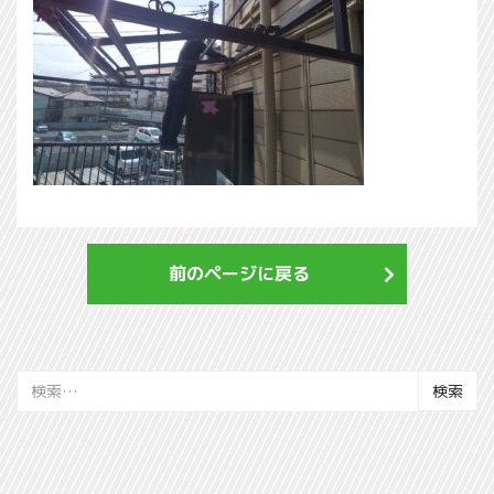
前のページに戻る
検
索: