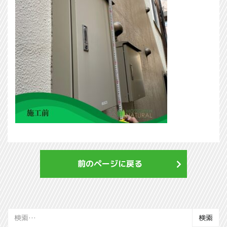
前のページに戻る
検
索: