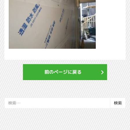
前のページに戻る
検
索: