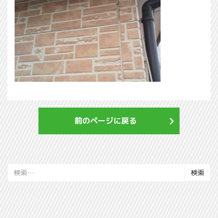
前のページに戻る
検
索: