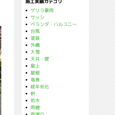
施工実績カテゴリ
ゲリラ豪雨
サッシ
ベランダ・バルコニー
台風
塗装
外構
大雪
天井・壁
屋上
屋根
竜巻
経年劣化
軒
防水
雨樋
雨漏り