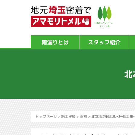
雨漏りとは
スタッフ紹介
北
トップページ
>
施工実績
>
雨樋
>
北本市S様邸漏水補修工事