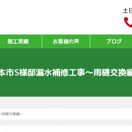
土
施工実績
お客様の声
ブログ
本市S様邸漏水補修工事～雨樋交換
～雨樋交換編～