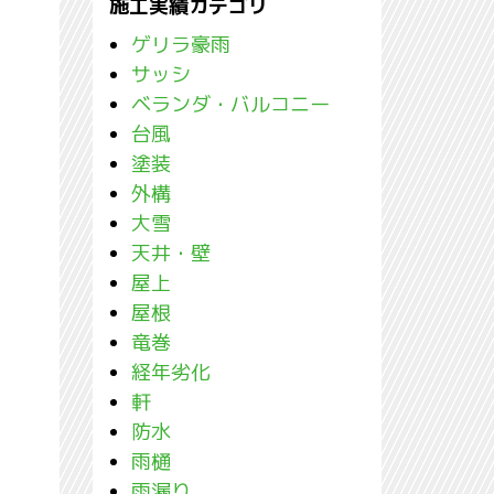
施工実績カテゴリ
ゲリラ豪雨
サッシ
ベランダ・バルコニー
台風
塗装
外構
大雪
天井・壁
屋上
屋根
竜巻
経年劣化
軒
防水
雨樋
雨漏り