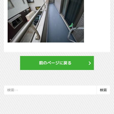
前のページに戻る
検
索: