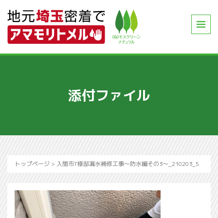
添付ファイル
トップページ
>
入間市T様邸漏水補修工事～防水編その3～_210203_5