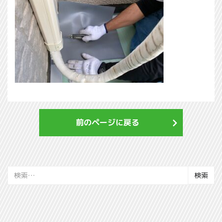
前のページに戻る
検
索: