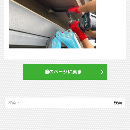
前のページに戻る
検
索: