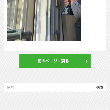
前のページに戻る
検
索: