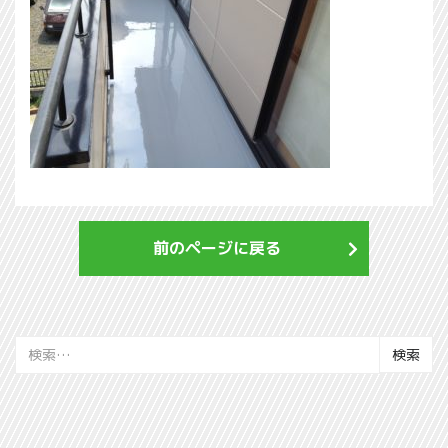
前のページに戻る
検
索: