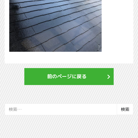
前のページに戻る
検
索: