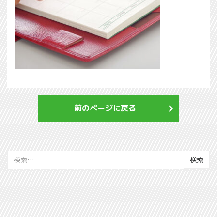
前のページに戻る
検
索: