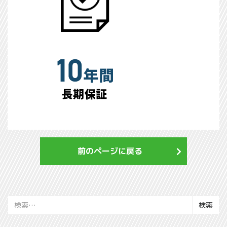
前のページに戻る
検
索: