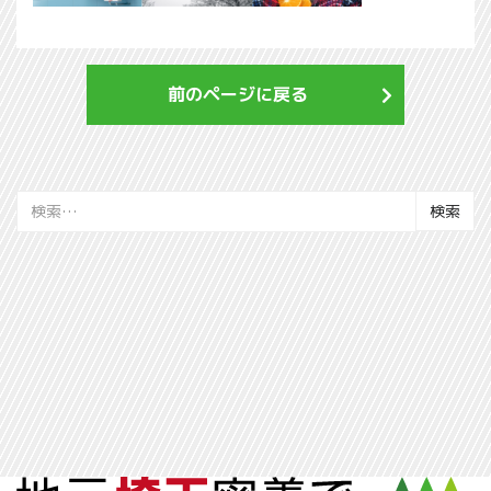
前のページに戻る
検
索: