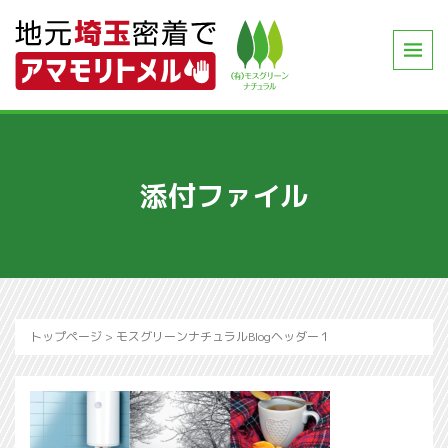
添付ファイル
トップページ
>
モスグリーンナチュラルBlogヘッダー１