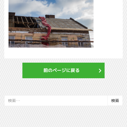
前のページに戻る
検
索: