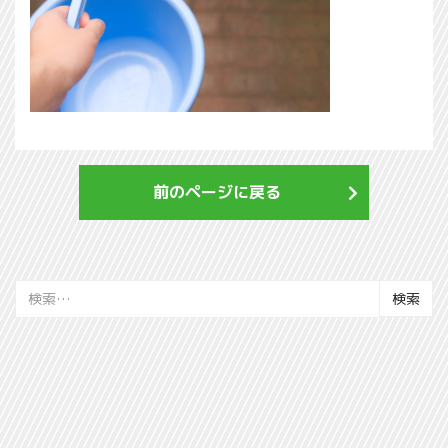
前のページに戻る
検
索: