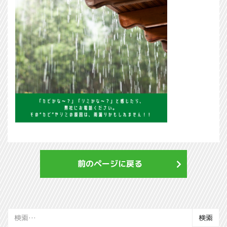
前のページに戻る
検
索: