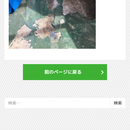
前のページに戻る
検
索: