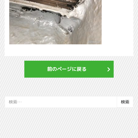
前のページに戻る
検
索: