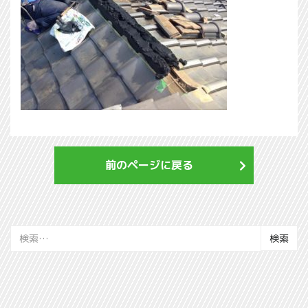
前のページに戻る
検
索: