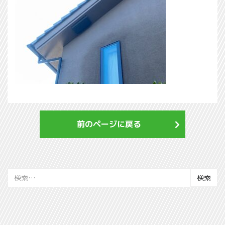
前のページに戻る
検
索: