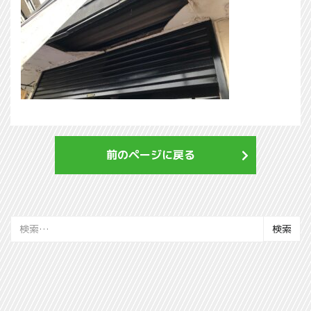
前のページに戻る
検
索: