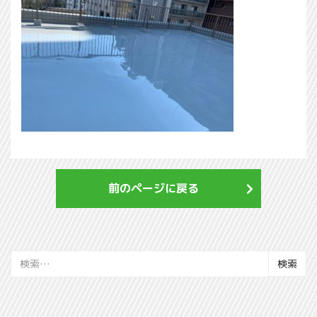
前のページに戻る
検
索: