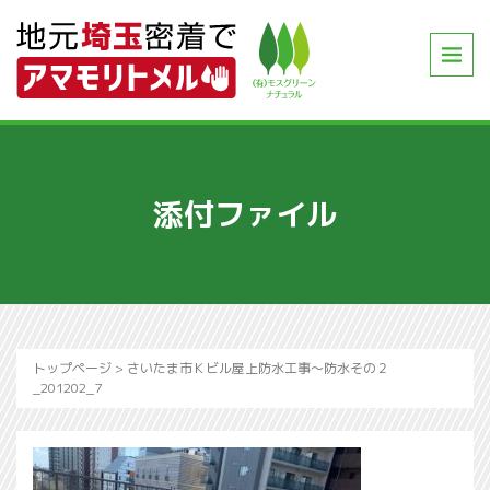
添付ファイル
トップページ
>
さいたま市Ｋビル屋上防水工事～防水その２
_201202_7